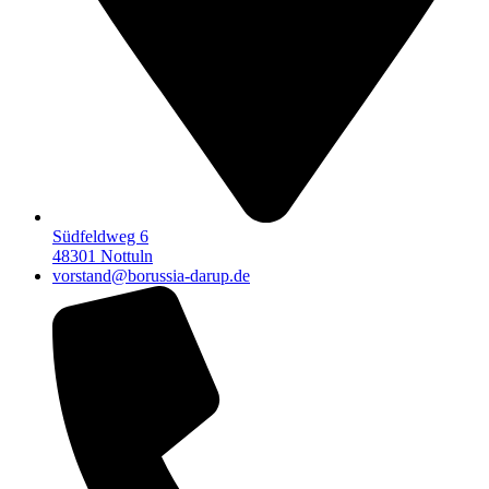
Südfeldweg 6
48301 Nottuln
vorstand@borussia-darup.de