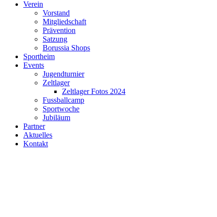
Verein
Vorstand
Mitgliedschaft
Prävention
Satzung
Borussia Shops
Sportheim
Events
Jugendturnier
Zeltlager
Zeltlager Fotos 2024
Fussballcamp
Sportwoche
Jubiläum
Partner
Aktuelles
Kontakt